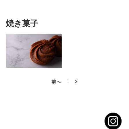
焼き菓子
投
前へ
1
2
稿
の
ペ
ー